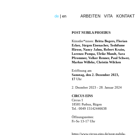
de
|
en
ARBEITEN
VITA
KONTAKT
POST NUBILA PHOEBUS
Künstler*innen:
Britta Bogers, Florian
Ecker, Jürgen Eisenacher, Toshifume
Hirose, Nancy Jahns, Robert Kraiss,
Lorenzo Pompa, Ulrike Mundt, Sara
Pfrommer, Volker Renner, Paul Schwer,
Markus Willeke, Christin Wilcken
Eröffnung am
Samstag, den 2. Dezember 2023,
17
Uhr
2. Dezmber 2023 - 28. Januar 2024
CIRCUS EINS
Circus 1
18581 Putbus, Rügen
Tel.: 0049 15142446638
Öffnungszeiten:
Fr-So 13-17 Uhr
https://www.circus-eins.de/post-nubila-